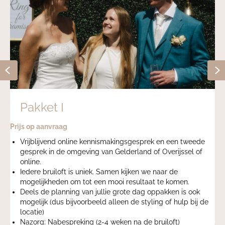
Previous
N
Pakket II
275,-
line kennismakingsgesprek en een tweede
Vrijblijvend onlin
mgeving van Gelderland of Overijssel of
Proefmake-up sess
Bruidsmake-up op d
is uniek. Samen kijken we naar de
ca 2 uur
om tot een mooi resultaat te komen.
1 of meerdere kleu
ng van jullie grote dag oppakken is ook
extra optie: grati
jvoorbeeld alleen de styling of hulp bij de
aanwezig ben op je
eking (2-4 weken na de bruiloft)