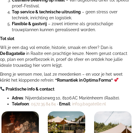
Culinaire beleving op maat
– van uitgebreid diner tot speels
proef-Festival.
Top service & technische uitrusting
– geen stress over
techniek, inrichting en logistiek.
Flexible & gastvrij
– zowel intieme als grootschalige
trouwplannen kunnen gerealiseerd worden.
Tot slot
Wil je een dag vol emotie, historie, smaak en sfeer? Dan is
De
Bagatelle
in Raalte een prachtige keuze. Neem gerust contact
op, plan een proefbezoek in, proef de sfeer en ontdek hoe jullie
ideale trouwdag hier vorm krijgt.
Breng je wensen mee, laat ze meedenken – en voor je het weet
klinkt het kloppende refrein:
“Romantiek in
Optima
Forma”
Praktische info & contact
Adres
: Nijverdalseweg 10, 8106 AC Mariënheem (Raalte).
Telefoon
:
0572 35 84 84
·
Email
:
info@bagatelle.nl