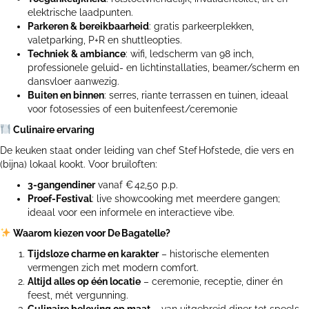
elektrische laadpunten.
Parkeren & bereikbaarheid
: gratis parkeerplekken,
valetparking, P+R en shuttleopties.
Techniek & ambiance
: wifi, ledscherm van 98 inch,
professionele geluid- en lichtinstallaties, beamer/scherm en
dansvloer aanwezig.
Buiten en binnen
: serres, riante terrassen en tuinen, ideaal
voor fotosessies of een buitenfeest/ceremonie
Culinaire ervaring
De keuken staat onder leiding van chef Stef Hofstede, die vers en
(bijna) lokaal kookt. Voor bruiloften:
3‑gangendiner
vanaf € 42,50 p.p.
Proef‑Festival
: live showcooking met meerdere gangen;
ideaal voor een informele en interactieve vibe.
Waarom kiezen voor De
Bagatelle?
Tijdsloze charme en karakter
– historische elementen
vermengen zich met modern comfort.
Altijd alles op één locatie
– ceremonie, receptie, diner én
feest, mét vergunning.