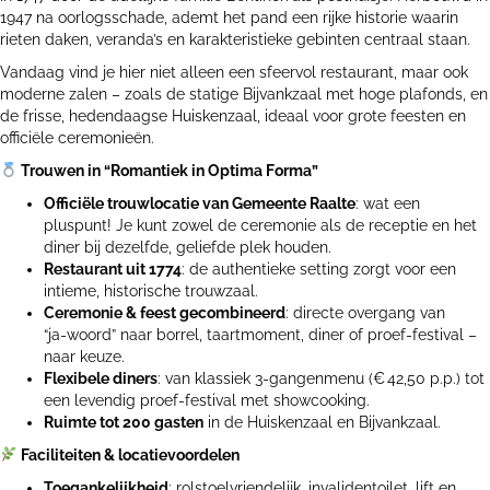
1947 na oorlogsschade, ademt het pand een rijke historie waarin
rieten daken, veranda’s en karakteristieke gebinten centraal staan.
Vandaag vind je hier niet alleen een sfeervol restaurant, maar ook
moderne zalen – zoals de statige Bijvankzaal met hoge plafonds, en
de frisse, hedendaagse Huiskenzaal, ideaal voor grote feesten en
officiële ceremonieën.
Trouwen in “Romantiek in Optima Forma”
Officiële trouwlocatie van Gemeente Raalte
: wat een
pluspunt! Je kunt zowel de ceremonie als de receptie en het
diner bij dezelfde, geliefde plek houden.
Restaurant uit 1774
: de authentieke setting zorgt voor een
intieme, historische trouwzaal.
Ceremonie & feest gecombineerd
: directe overgang van
“ja‑woord” naar borrel, taartmoment, diner of proef‑festival –
naar keuze.
Flexibele diners
: van klassiek 3-gangenmenu (€ 42,50 p.p.) tot
een levendig proef-festival met showcooking.
Ruimte tot 200 gasten
in de Huiskenzaal en Bijvankzaal.
Faciliteiten & locatievoordelen
Toegankelijkheid
: rolstoelvriendelijk, invalidentoilet, lift en